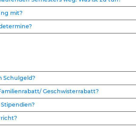
ung mit?
determine?
m Schulgeld?
amilienrabatt/ Geschwisterrabatt?
 Stipendien?
richt?