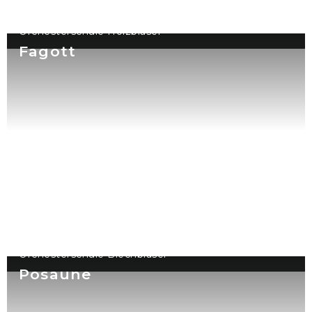
Orchesterschule Holzbläser
Fagott
Orchesterschule Blechbläser
Posaune