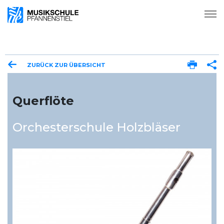
ZURÜCK ZUR ÜBERSICHT
Querflöte
Orchesterschule Holzbläser