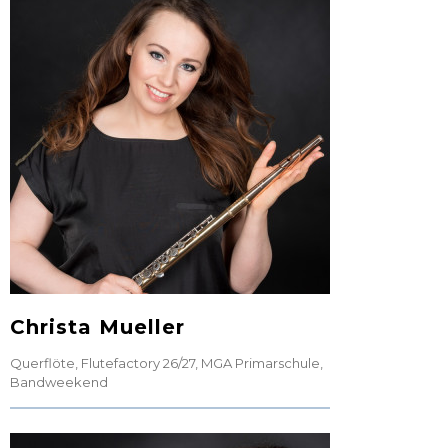
Christa Mueller
Querflöte
,
Flutefactory 26/27
,
MGA Primarschule
,
Bandweekend