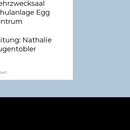
hrzwecksaal
hulanlage Egg
entrum
itung:
Nathalie
gentobler
zert