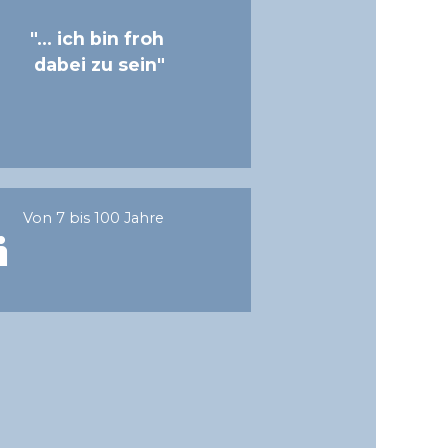
"... ich bin froh
dabei zu sein"
Von 7 bis 100 Jahre