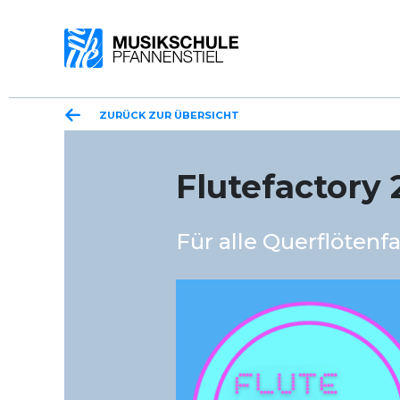
ZURÜCK ZUR ÜBERSICHT
Flutefactory 
Für alle
Querfl
ötenf