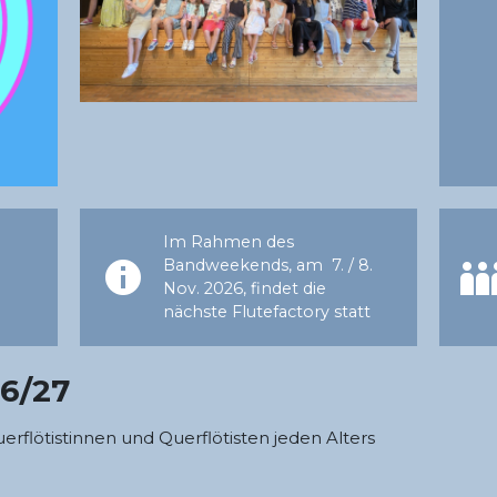
Im Rahmen des
Bandweekends, am 7. / 8.
Nov. 2026, findet die
nächste Flutefactory statt
6/27
erflötistinnen und Querflötisten jeden Alters