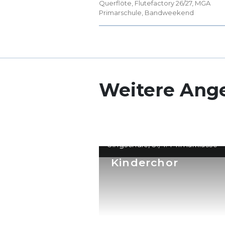
Querflöte
,
Flutefactory 26/27
,
MGA
Primarschule
,
Bandweekend
Weitere Ang
Singschule, 3./4. Primarklasse
Kinderchor