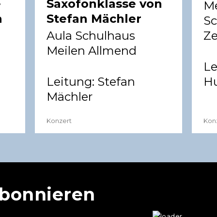
e
Saxofonklasse von
Me
h
Stefan Mächler
Sc
Aula Schulhaus
Z
Meilen Allmend
Le
Leitung:
Stefan
Hu
Mächler
Konzert
Kon
abonnieren