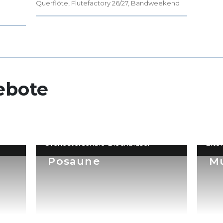
Querflöte
,
Flutefactory 26/27
,
Bandweekend
ebote
Orchesterschule Blechbläser
Elte
Posaune
Mu