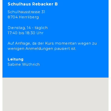
Schulhaus Rebacker B
Schulhausstrasse 31
8704 Herrliberg
Dienstag,
14 - täglich
17:40 bis 18:30 Uhr
Auf Anfrage, da der Kurs momentan wegen zu
wenigen Anmeldungen pausiert ist.
Leitung
Sabine Wüthrich