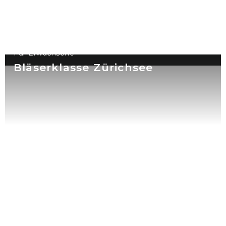
Für Erwachsene
Bläserklasse Zürichsee