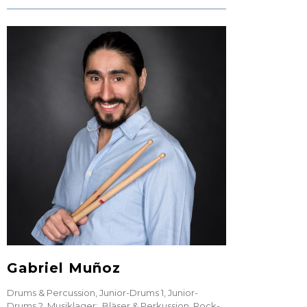
Gabriel Muñoz
Drums & Percussion
,
Junior-Drums 1
,
Junior-
Drums 2
,
Musiklager: Bläser & Perkussion
,
Rock-