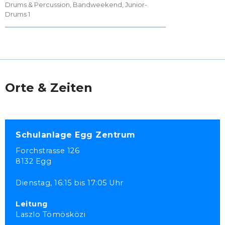
Drums & Percussion
,
Bandweekend
,
Junior-
Drums 1
Orte & Zeiten
Schulanlage Egg Zentrum
Forchstrasse 126
8132 Egg
Dienstag,
16:15 bis 17:05 Uhr
Leitung
Laszlo Tömösközi