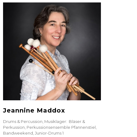
Jeannine Maddox
Drums & Percussion
,
Musiklager: Bläser &
Perkussion
,
Perkussionsensemble Pfannenstiel
,
Bandweekend
,
Junior-Drums 1