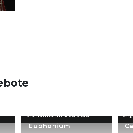
ebote
Orchesterschule Blechbläser
Sing
Euphonium
Ca