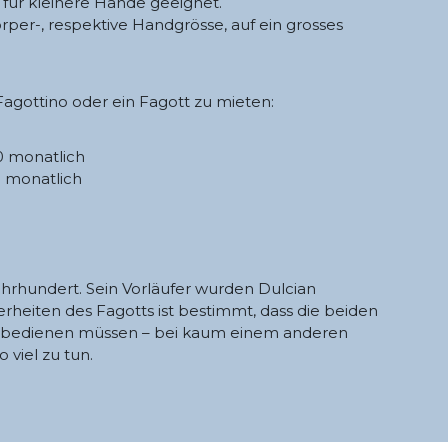
für kleinere Hände geeignet.
örper-, respektive Handgrösse, auf ein grosses
 Fagottino oder ein Fagott zu mieten:
monatlich
onatlich
Jahrhundert. Sein Vorläufer wurden Dulcian
rheiten des Fagotts ist bestimmt, dass die beiden
edienen müssen – bei kaum einem anderen
viel zu tun.