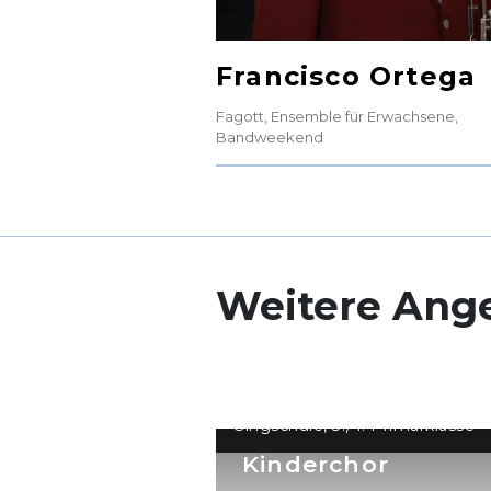
Francisco Ortega
Fagott
,
Ensemble für Erwachsene
,
Bandweekend
Weitere Ang
Singschule, 3./4. Primarklasse
Kinderchor