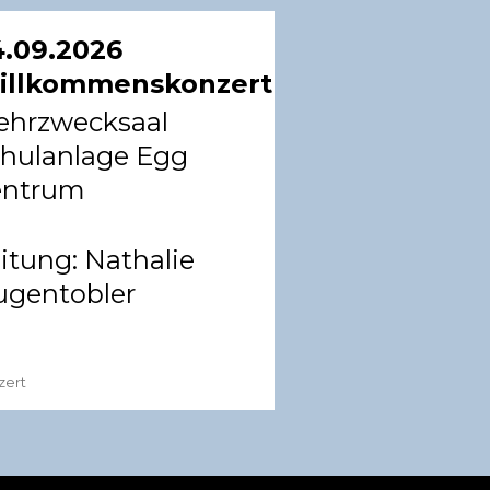
.09.2026
illkommenskonzert
hrzwecksaal
hulanlage Egg
entrum
itung:
Nathalie
gentobler
zert