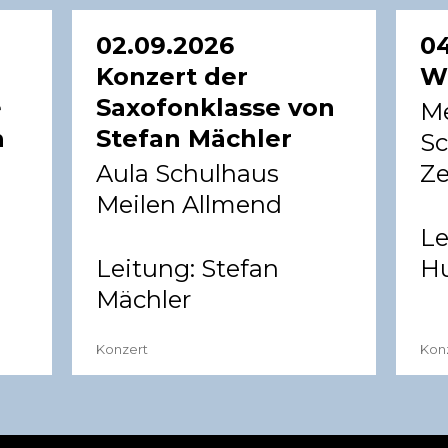
02.09.2026
04
Konzert der
W
e
Saxofonklasse von
Me
h
Stefan Mächler
Sc
Aula Schulhaus
Z
Meilen Allmend
Le
Leitung:
Stefan
Hu
Mächler
Konzert
Kon