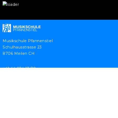
Musikschule Pfannenstiel
Schulhausstrasse 23
8706 Meilen CH
+41 44 924 17 70
info@musikschule-pfannenstiel.ch
AKTUELL
ANGEBOT
News
Onlineanmeldung
Magazin
Schulgelder
Veranstaltungen