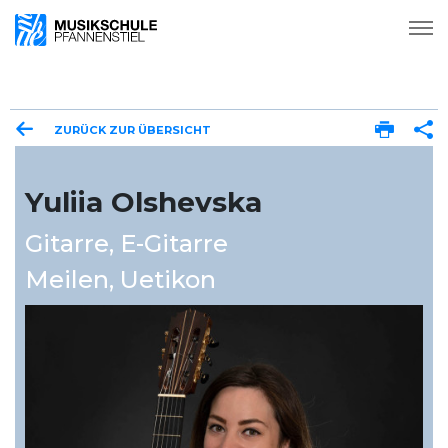
ZURÜCK ZUR ÜBERSICHT
Yuliia Olshevska
Gitarre
,
E-Gitarre
Meilen
,
Uetikon