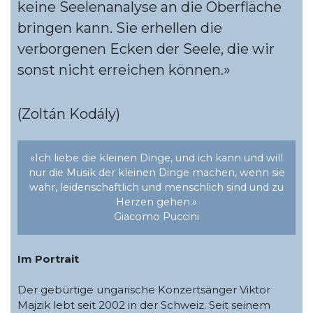
keine Seelenanalyse an die Oberfläche
bringen kann. Sie erhellen die
verborgenen Ecken der Seele, die wir
sonst nicht erreichen können.»
(Zoltán Kodály)
«Ich liebe die kleinen Dinge, und ich kann und will
nur die Musik der kleinen Dinge machen, wenn sie
wahr, leidenschaftlich und menschlich sind und zu
Herzen gehen.»
Giacomo Puccini
Im Portrait
Der gebürtige ungarische Konzertsänger Viktor
Majzik lebt seit 2002 in der Schweiz. Seit seinem