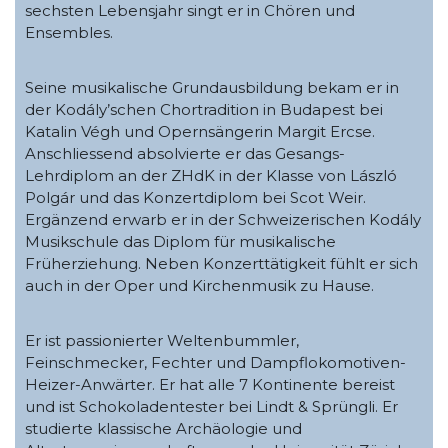
sechsten Lebensjahr singt er in Chören und
Ensembles.
Seine musikalische Grundausbildung bekam er in
der Kodály’schen Chortradition in Budapest bei
Katalin Végh und Opernsängerin Margit Ercse.
Anschliessend absolvierte er das Gesangs-
Lehrdiplom an der ZHdK in der Klasse von László
Polgár und das Konzertdiplom bei Scot Weir.
Ergänzend erwarb er in der Schweizerischen Kodály
Musikschule das Diplom für musikalische
Früherziehung. Neben Konzerttätigkeit fühlt er sich
auch in der Oper und Kirchenmusik zu Hause.
Er ist passionierter Weltenbummler,
Feinschmecker, Fechter und Dampflokomotiven-
Heizer-Anwärter. Er hat alle 7 Kontinente bereist
und ist Schokoladentester bei Lindt & Sprüngli. Er
studierte klassische Archäologie und