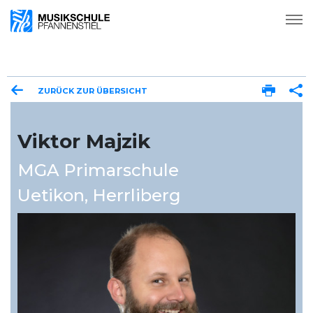
ZURÜCK ZUR ÜBERSICHT
Viktor Majzik
MGA Primarschule
Uetikon
,
Herrliberg