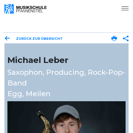
ZURÜCK ZUR ÜBERSICHT
Michael Leber
Saxophon
,
Producing
,
Rock-Pop-
Band
Egg
,
Meilen