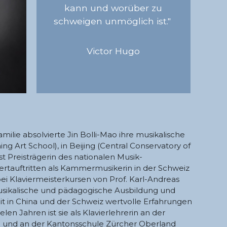
kann und worüber zu
schweigen unmöglich ist."
Victor Hugo
ilie absolvierte Jin Bolli-Mao ihre musikalische
 Art School), in Beijing (Central Conservatory of
ist Preisträgerin des nationalen Musik-
ertauftritten als Kammermusikerin in der Schweiz
bei Klaviermeisterkursen von Prof. Karl-Andreas
e musikalische und pädagogische Ausbildung und
it in China und der Schweiz wertvolle Erfahrungen
elen Jahren ist sie als Klavierlehrerin an der
 und an der Kantonsschule Zürcher Oberland