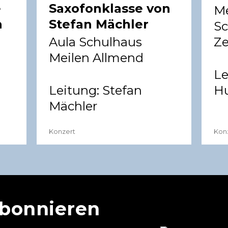
e
Saxofonklasse von
Me
h
Stefan Mächler
Sc
Aula Schulhaus
Z
Meilen Allmend
Le
Leitung:
Stefan
Hu
Mächler
Konzert
Kon
abonnieren