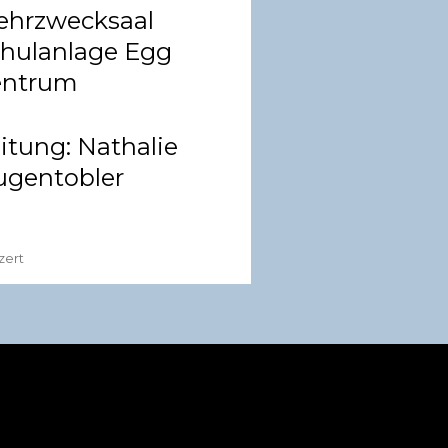
hrzwecksaal
hulanlage Egg
entrum
itung:
Nathalie
gentobler
zert