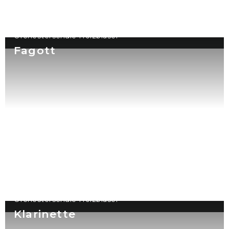
Orchesterschule Holzbläser
Fagott
Orchesterschule Holzbläser
Klarinette