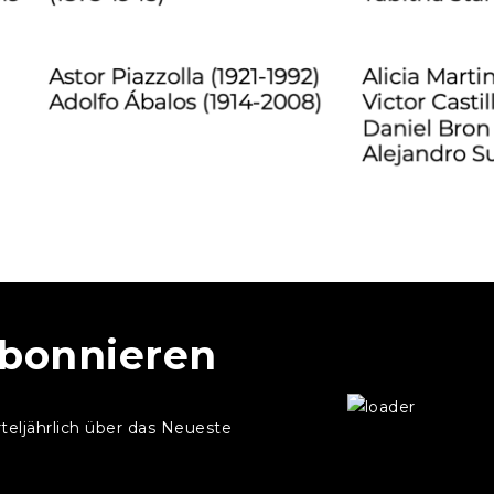
abonnieren
rteljährlich über das Neueste
.