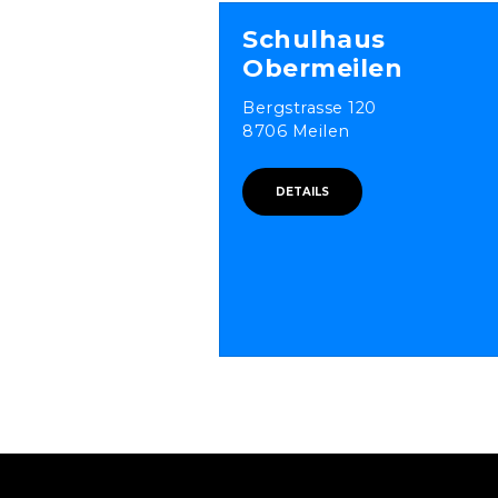
Schulhaus
Obermeilen
Bergstrasse 120
8706 Meilen
DETAILS