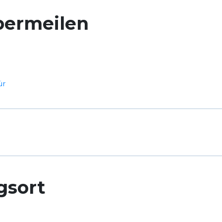
bermeilen
ür
gsort