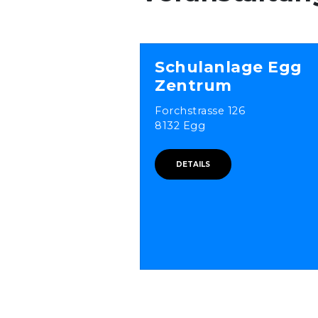
Schulanlage Egg
Zentrum
Forchstrasse 126
8132 Egg
DETAILS